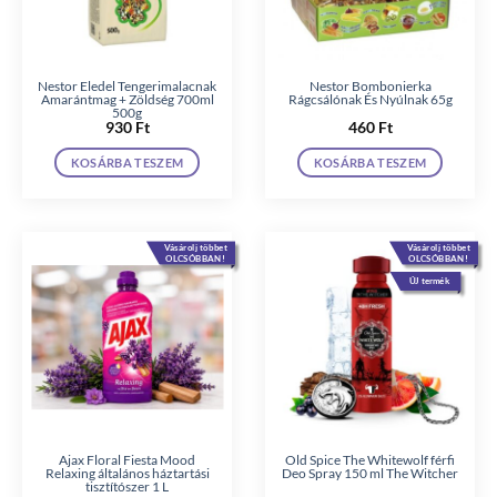
Nestor Eledel Tengerimalacnak
Nestor Bombonierka
Amarántmag + Zöldség 700ml
Rágcsálónak És Nyúlnak 65g
500g
930
Ft
460
Ft
KOSÁRBA TESZEM
KOSÁRBA TESZEM
Vásárolj többet
Vásárolj többet
OLCSÓBBAN!
OLCSÓBBAN!
ÚJ termék
Ajax Floral Fiesta Mood
Old Spice The Whitewolf férfi
Relaxing általános háztartási
Deo Spray 150 ml The Witcher
tisztítószer 1 L