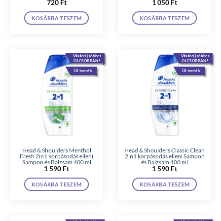
720
Ft
1 050
Ft
KOSÁRBA TESZEM
KOSÁRBA TESZEM
Vásárolj többet
Vásárolj többet
OLCSÓBBAN!
OLCSÓBBAN!
ÚJ termék
ÚJ termék
Head & Shoulders Menthol
Head & Shoulders Classic Clean
Fresh 2in1 korpásodás elleni
2in1 korpásodás elleni Sampon
Sampon és Balzsam 400 ml
és Balzsam 400 ml
1 590
Ft
1 590
Ft
KOSÁRBA TESZEM
KOSÁRBA TESZEM