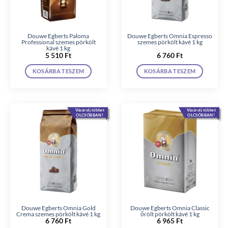
Douwe Egberts Paloma
Douwe Egberts Omnia Espresso
Professional szemes pörkölt
szemes pörkölt kávé 1 kg
kávé 1 kg
5 510
Ft
6 760
Ft
KOSÁRBA TESZEM
KOSÁRBA TESZEM
Vásárolj többet
Vásárolj többet
OLCSÓBBAN!
OLCSÓBBAN!
Douwe Egberts Omnia Gold
Douwe Egberts Omnia Classic
Crema szemes pörkölt kávé 1 kg
őrölt pörkölt kávé 1 kg
6 760
Ft
6 965
Ft