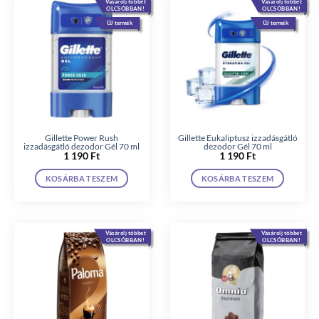
Vásárolj többet
Vásárolj többet
OLCSÓBBAN!
OLCSÓBBAN!
ÚJ termék
ÚJ termék
Gillette Power Rush
Gillette Eukaliptusz izzadásgátló
izzadásgátló dezodor Gél 70 ml
dezodor Gél 70 ml
1 190
Ft
1 190
Ft
KOSÁRBA TESZEM
KOSÁRBA TESZEM
Vásárolj többet
Vásárolj többet
OLCSÓBBAN!
OLCSÓBBAN!