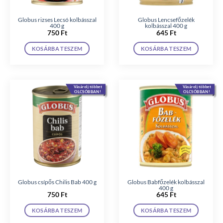
Globus rizses Lecsó kolbásszal
Globus Lencsefőzelék
400 g
kolbásszal 400 g
750
Ft
645
Ft
KOSÁRBA TESZEM
KOSÁRBA TESZEM
Vásárolj többet
Vásárolj többet
OLCSÓBBAN!
OLCSÓBBAN!
Globus csípős Chilis Bab 400 g
Globus Babfőzelék kolbásszal
400 g
750
Ft
645
Ft
KOSÁRBA TESZEM
KOSÁRBA TESZEM