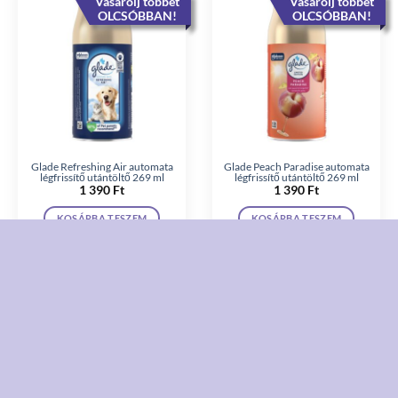
Vásárolj többet
Vásárolj többet
OLCSÓBBAN!
OLCSÓBBAN!
Glade Refreshing Air automata
Glade Peach Paradise automata
légfrissítő utántöltő 269 ml
légfrissítő utántöltő 269 ml
1 390
Ft
1 390
Ft
KOSÁRBA TESZEM
KOSÁRBA TESZEM
Vásárolj többet
Vásárolj többet
OLCSÓBBAN!
OLCSÓBBAN!