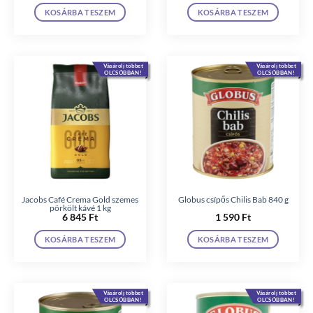
KOSÁRBA TESZEM
KOSÁRBA TESZEM
Vásárolj többet
Vásárolj többet
OLCSÓBBAN!
OLCSÓBBAN!
Jacobs Café Crema Gold szemes
Globus csípős Chilis Bab 840 g
pörkölt kávé 1 kg
6 845
Ft
1 590
Ft
KOSÁRBA TESZEM
KOSÁRBA TESZEM
Vásárolj többet
Vásárolj többet
OLCSÓBBAN!
OLCSÓBBAN!