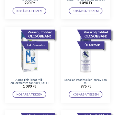
920
Ft
1 090
Ft
KOSÁRBA TESZEM
KOSÁRBA TESZEM
Vásárolj többet
Vásárolj többet
OLCSÓBBAN!
OLCSÓBBAN!
ÚJ termék
Laktózmentes
Alpro This is not Milk
Sana lábizzadás elleni spray 150
cukormentes zabital 1,8% 1 l
ml
1 090
Ft
975
Ft
KOSÁRBA TESZEM
KOSÁRBA TESZEM