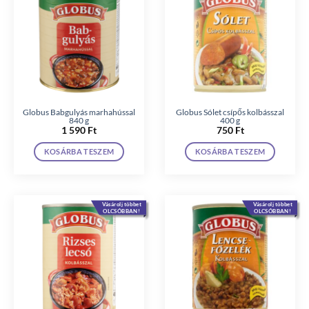
Globus Babgulyás marhahússal
Globus Sólet csípős kolbásszal
840 g
400 g
1 590
Ft
750
Ft
KOSÁRBA TESZEM
KOSÁRBA TESZEM
Vásárolj többet
Vásárolj többet
OLCSÓBBAN!
OLCSÓBBAN!