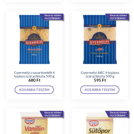
Vásárolj többet
Vásárolj többet
OLCSÓBBAN!
OLCSÓBBAN!
Gyermelyi csavartmetélt 4
Gyermelyi ABC 4 tojásos
tojásos száraztészta 500 g
száraztészta 500 g
680
Ft
595
Ft
KOSÁRBA TESZEM
KOSÁRBA TESZEM
Vásárolj többet
Vásárolj többet
OLCSÓBBAN!
OLCSÓBBAN!