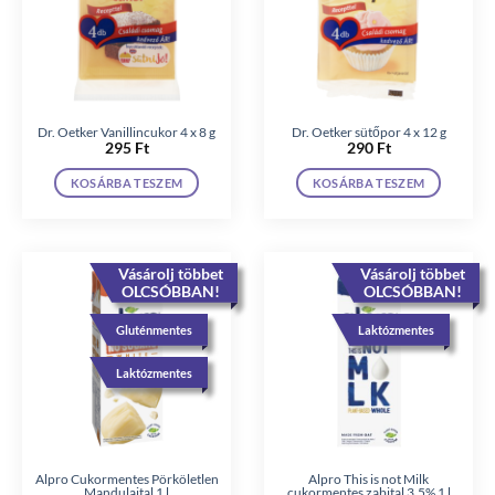
Dr. Oetker Vanillincukor 4 x 8 g
Dr. Oetker sütőpor 4 x 12 g
295
Ft
290
Ft
KOSÁRBA TESZEM
KOSÁRBA TESZEM
Vásárolj többet
Vásárolj többet
OLCSÓBBAN!
OLCSÓBBAN!
Gluténmentes
Laktózmentes
Laktózmentes
Alpro Cukormentes Pörköletlen
Alpro This is not Milk
Mandulaital 1 l
cukormentes zabital 3,5% 1 l